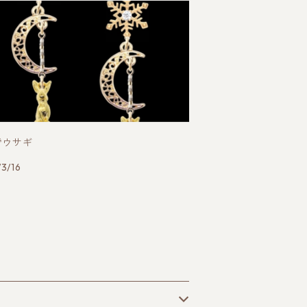
雪ウサギ
3/16