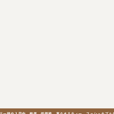
リー強化入荷中。厳選、低価格、髙クオリティー。ファショナブルな