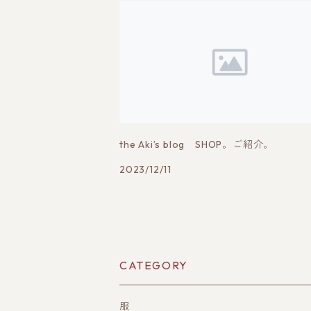
the Aki’s blog SHOP。ご紹介。
2023/12/11
CATEGORY
服