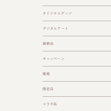
メンズ
オリジナルグッツ
レディース
キャップ
デジタルアート
マスク
装飾品
バック
ピアス
キャンペーン
キーケース
ペンダント
価格
ネーム、IDホルダー
イヤーカフ
1000円台
限定品
スマホスタンド
チョーカー
2000円台
コラボ品