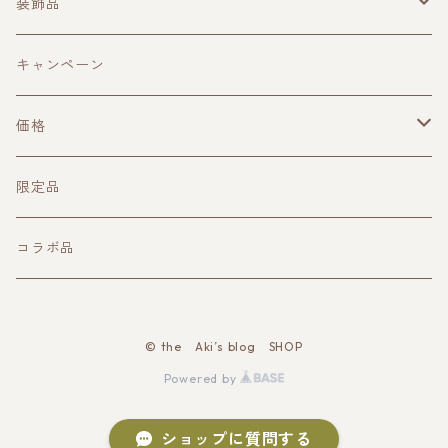
マスク
装飾品
バック
ピアス
キャンペーン
キーケース
ペンダント
価格
ネーム、IDホルダー
イヤーカフ
1000円台
限定品
スマホスタンド
チョーカー
2000円台
コラボ品
マグカップ
ブレスレット
3000円台
© the Aki’s blog SHOP
キャラスタンド
イヤリング
4000円台
Powered by
クッション
ネックレス
5000円台
ショップに質問する