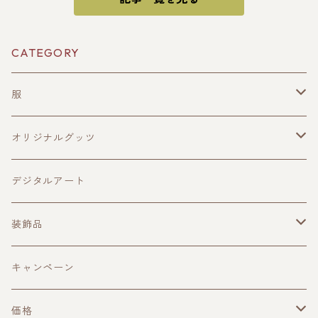
CATEGORY
服
メンズ
オリジナルグッツ
レディース
キャップ
デジタルアート
マスク
装飾品
バック
ピアス
キャンペーン
キーケース
ペンダント
価格