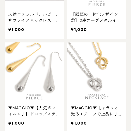
天然エメラルド、ルビー、
【話題の一体化デザイン
サファイアネックレス オ
◎】2連フープメタルイヤ
ープンハート 2Color。
ーカフピアス。キャンペー
¥1,000
¥1,000
キャンペーン対象のアクセ
ン対象商品
サリー
▼MAGGIO▼【人気のフ
▼MAGGIO▼【キラッと
ォルム♪】ドロップステン
光るモチーフで上品に♪】
レスフックピアス
インターセクトリングネッ
¥1,000
¥1,000
クレス