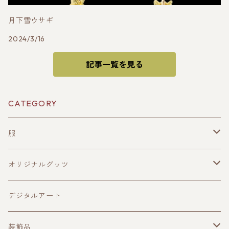
月下雪ウサギ
2024/3/16
記事一覧を見る
CATEGORY
服
メンズ
オリジナルグッツ
レディース
キャップ
デジタルアート
マスク
装飾品