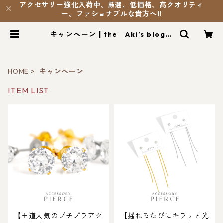
アクセサリー強化入荷中。厳選、低価格、髙クオリティ
ー。ファショナブルな貴方へ‼️
キャンペーン | the Aki’s blog
SHOP
HOME
キャンペーン
ITEM LIST
【王道人気のプチプラアク
【揺れるたびにキラリと光