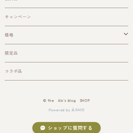
バック
ピアス
キャンペーン
キーケース
ペンダント
価格
ネーム、IDホルダー
イヤーカフ
1000円台
限定品
スマホスタンド
チョーカー
2000円台
コラボ品
マグカップ
ブレスレット
3000円台
© the Aki’s blog SHOP
キャラスタンド
イヤリング
4000円台
Powered by
クッション
ネックレス
5000円台
ショップに質問する