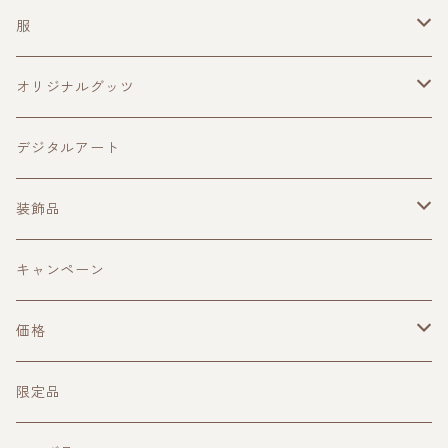
服
メンズ
オリジナルグッツ
レディース
キャップ
デジタルアート
マスク
装飾品
バック
ピアス
キャンペーン
キーケース
ペンダント
価格
ネーム、IDホルダー
イヤーカフ
1000円台
限定品