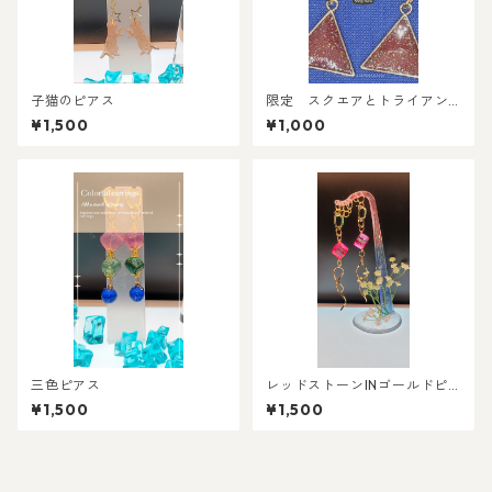
子猫のピアス
限定 スクエアとトライアン
グルのピアス 釣りがね式ピ
¥1,500
¥1,000
アス
三色ピアス
レッドストーンINゴールドピ
アス
¥1,500
¥1,500