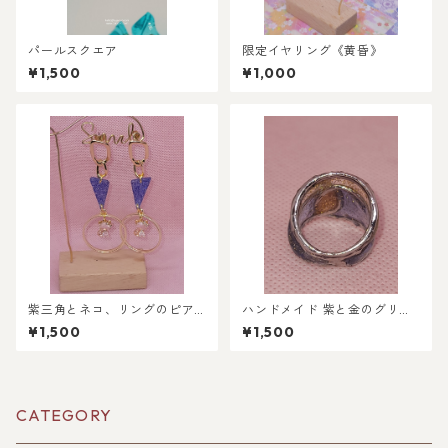
パールスクエア
限定イヤリング《黄昏》
¥1,500
¥1,000
紫三角とネコ、リングのピア
ハンドメイド 紫と金のグリッ
ス
ターリング
¥1,500
¥1,500
CATEGORY