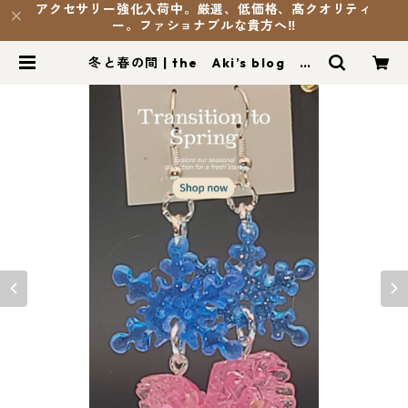
アクセサリー強化入荷中。厳選、低価格、髙クオリティ
ー。ファショナブルな貴方へ‼️
冬と春の間 | the Aki’s blog SH
OP