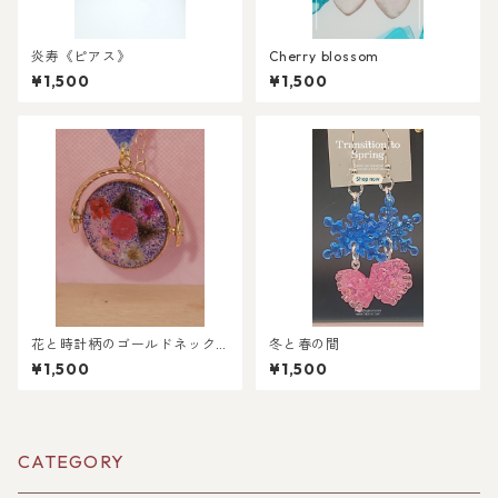
炎寿《ピアス》
Cherry blossom
¥1,500
¥1,500
花と時計柄のゴールドネック
冬と春の間
レス
¥1,500
¥1,500
CATEGORY