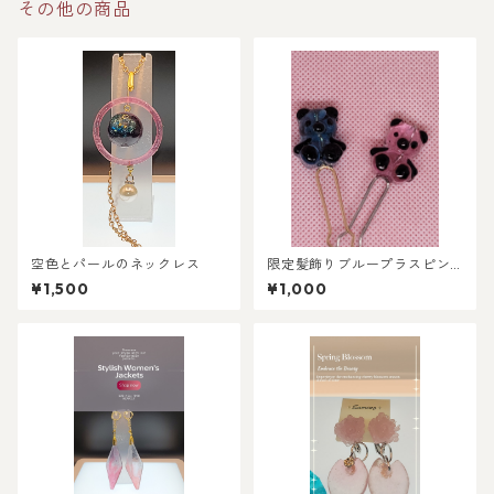
その他の商品
空色とパールのネックレス
限定髪飾りブループラスピン
ク
¥1,500
¥1,000