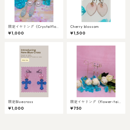
限定イヤリング《Crystalflow
Cherry blossom
er&Perl》
¥1,000
¥1,500
限定Bluecross
限定イヤリング《flower-tai
l》
¥1,000
¥750