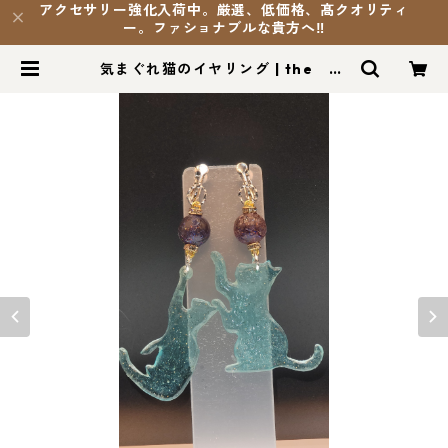
アクセサリー強化入荷中。厳選、低価格、髙クオリティ
ー。ファショナブルな貴方へ‼️
気まぐれ猫のイヤリング | the Ak
i’s blog SHOP