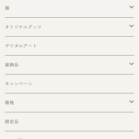
服
メンズ
オリジナルグッツ
レディース
キャップ
デジタルアート
マスク
装飾品
バック
ピアス
キャンペーン
キーケース
ペンダント
価格
ネーム、IDホルダー
イヤーカフ
1000円台
限定品