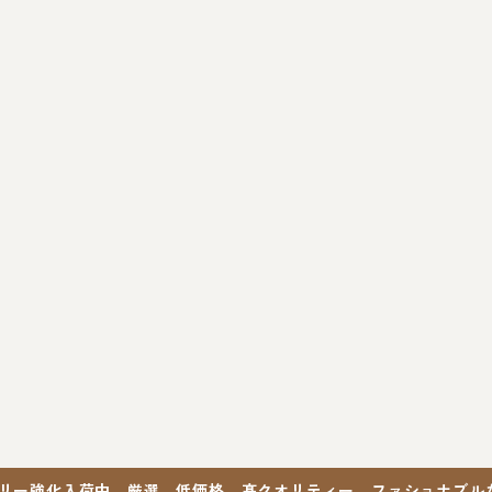
リー強化入荷中。厳選、低価格、髙クオリティー。ファショナブルな